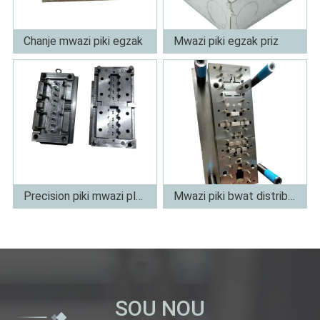
Chanje mwazi piki egzak
Mwazi piki egzak priz
Plis
Plis
Precision piki mwazi ploge
Mwazi piki bwat distribisyon
Plis
Plis
SOU NOU