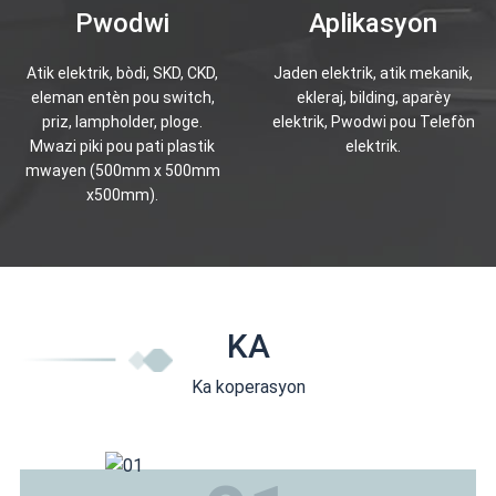
Pwodwi
Aplikasyon
Atik elektrik, bòdi, SKD, CKD,
Jaden elektrik, atik mekanik,
eleman entèn pou switch,
ekleraj, bilding, aparèy
priz, lampholder, ploge.
elektrik, Pwodwi pou Telefòn
Mwazi piki pou pati plastik
elektrik.
mwayen (500mm x 500mm
x500mm).
KA
Ka koperasyon