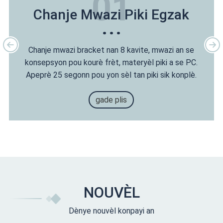
01
Chanje Mwazi Piki Egzak
Chanje mwazi bracket nan 8 kavite, mwazi an se
konsepsyon pou kourè frèt, materyèl piki a se PC.
Apeprè 25 segonn pou yon sèl tan piki sik konplè.
gade plis
NOUVÈL
Dènye nouvèl konpayi an