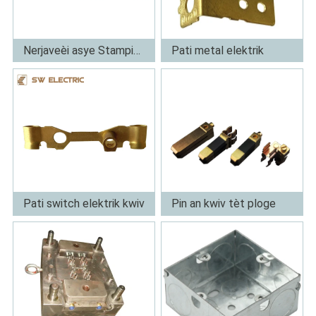
Nerjaveèi asye Stamping Pati
Pati metal elektrik
Plis
Plis
Pati switch elektrik kwiv
Pin an kwiv tèt ploge
Plis
Plis