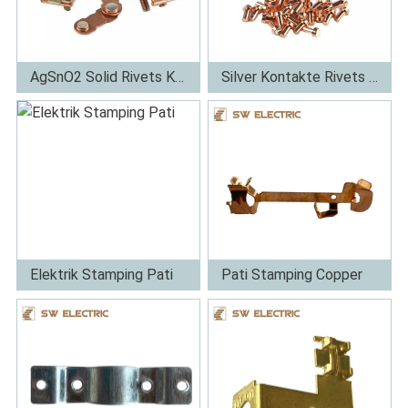
AgSnO2 Solid Rivets Kontak Pou Sockets
Silver Kontakte Rivets pou switch
Plis
Plis
Elektrik Stamping Pati
Pati Stamping Copper
Plis
Plis