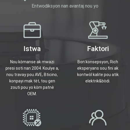
Entwodiksyon nan avantaj nou yo
Istwa
Faktori
Nou kòmanse ak mwazi
Bon konsepsyon, Rich
presi soti nan 2004. Koulye a,
eksperyans sou fini ak
nou travay pou AVE, Bticino,
kontwòl kalite pou atik
konpayi mak tèt, tou gen
elektrik&bòdi.
zouti pou yo kòm patnè
OEM.