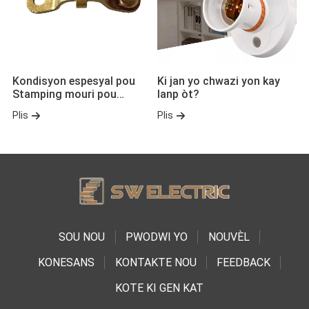
Kondisyon espesyal pou
Ki jan yo chwazi yon kay
Stamping mouri pou
lanp òt?
Stamping Pati.
Plis
Plis
SOU NOU
PWODWI YO
NOUVÈL
KONESANS
KONTAKTE NOU
FEEDBACK
KOTE KI GEN KAT