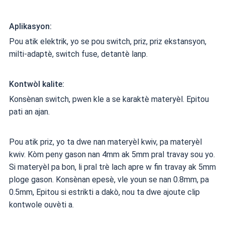
Aplikasyon:
Pou atik elektrik, yo se pou switch, priz, priz ekstansyon,
milti-adaptè, switch fuse, detantè lanp.
Kontwòl kalite:
Konsènan switch, pwen kle a se karaktè materyèl. Epitou
pati an ajan.
Pou atik priz, yo ta dwe nan materyèl kwiv, pa materyèl
kwiv. Kòm peny gason nan 4mm ak 5mm pral travay sou yo.
Si materyèl pa bon, li pral trè lach apre w fin travay ak 5mm
ploge gason. Konsènan epesè, vle youn se nan 0.8mm, pa
0.5mm, Epitou si estrikti a dakò, nou ta dwe ajoute clip
kontwole ouvèti a.