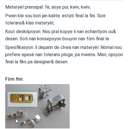
Materyèl prensipal: fè, asye pur, kwiv, kwiv;
Pwen kle sou bon jan kalite: estati final la fini. Size
tolerans& klas materyèl;
Kout deskripsyon: Nou pral kopye li nan echantiyon ou&
desen. Soti nan konsepsyon bouyon nan fòm final la
Spesifikasyon: li depann de chwa nan materyèl. Nòmal nou
prefere epesè nan tolerans ploge, pa mwens. Men, opsyon
final la fiks pa designer& desen.
Fòm fini: