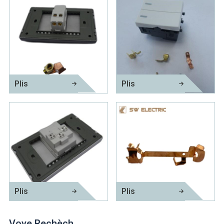
Plis
Plis
Fosfò Stamping Pati
An kwiv Stamping Pati
Plis
Plis
Aparèy fil elektrik Pati metal
Pati Stamping Copper
Voye Rechèch