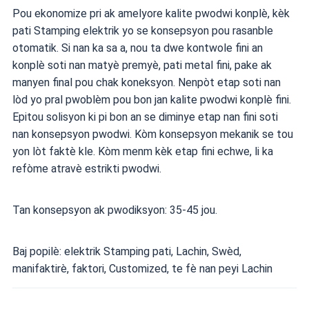
Pou ekonomize pri ak amelyore kalite pwodwi konplè, kèk
pati Stamping elektrik yo se konsepsyon pou rasanble
otomatik. Si nan ka sa a, nou ta dwe kontwole fini an
konplè soti nan matyè premyè, pati metal fini, pake ak
manyen final pou chak koneksyon. Nenpòt etap soti nan
lòd yo pral pwoblèm pou bon jan kalite pwodwi konplè fini.
Epitou solisyon ki pi bon an se diminye etap nan fini soti
nan konsepsyon pwodwi. Kòm konsepsyon mekanik se tou
yon lòt faktè kle. Kòm menm kèk etap fini echwe, li ka
refòme atravè estrikti pwodwi.
Tan konsepsyon ak pwodiksyon: 35-45 jou.
Baj popilè: elektrik Stamping pati, Lachin, Swèd,
manifaktirè, faktori, Customized, te fè nan peyi Lachin