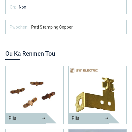
On:
Non
Pwochen:
Pati Stamping Copper
Ou Ka Renmen Tou
Plis
Plis
Pati metal aparèy elektrik
Pati metal elektrik