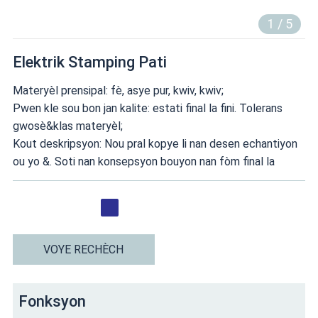
1
/
5
Elektrik Stamping Pati
Materyèl prensipal: fè, asye pur, kwiv, kwiv;
Pwen kle sou bon jan kalite: estati final la fini. Tolerans
gwosè&klas materyèl;
Kout deskripsyon: Nou pral kopye li nan desen echantiyon
ou yo &. Soti nan konsepsyon bouyon nan fòm final la
VOYE RECHÈCH
Fonksyon